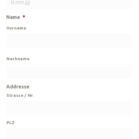
TT
Name
*
Punkt
Vorname
MM
Punkt
JJJJ
Nachname
Addresse
Strasse / Nr.
PLZ