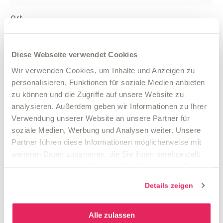
Ort
Diese Webseite verwendet Cookies
E-Mail
*
Wir verwenden Cookies, um Inhalte und Anzeigen zu
personalisieren, Funktionen für soziale Medien anbieten
zu können und die Zugriffe auf unsere Website zu
analysieren. Außerdem geben wir Informationen zu Ihrer
Telefonnummer
*
Verwendung unserer Website an unsere Partner für
soziale Medien, Werbung und Analysen weiter. Unsere
Partner führen diese Informationen möglicherweise mit
Alter
*
weiteren Daten zusammen, die Sie ihnen bereitgestellt
haben oder die sie im Rahmen Ihrer Nutzung der Dienste
gesammelt haben.
Details zeigen
Mit dem Absenden des Formulars erklären Sie sich
Alle zulassen
damit einverstanden, dass Ihre Daten zur Bearbeitung