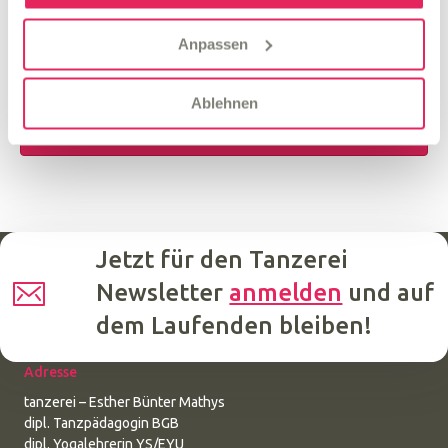
Ihres Anliegens verwendet werden (Weitere
Informationen und Widerrufshinweise finden Sie in der
Anpassen
).
Datenschutzerklärung
Ablehnen
Jetzt für den Tanzerei
Newsletter
anmelden
und auf
dem Laufenden bleiben!
Adresse
tanzerei – Esther Bünter Mathys
dipl. Tanzpädagogin BGB
dipl. Yogalehrerin YS/EYU