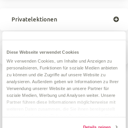
Privatelektionen
Diese Webseite verwendet Cookies
Abmeldung Kursabonnement
Wir verwenden Cookies, um Inhalte und Anzeigen zu
personalisieren, Funktionen für soziale Medien anbieten
zu können und die Zugriffe auf unsere Website zu
analysieren. Außerdem geben wir Informationen zu Ihrer
Details
Verwendung unserer Website an unsere Partner für
soziale Medien, Werbung und Analysen weiter. Unsere
Kurstag: Montag
Partner führen diese Informationen möglicherweise mit
weiteren Daten zusammen, die Sie ihnen bereitgestellt
Kursart: zeitgen. Ballett
haben oder die sie im Rahmen Ihrer Nutzung der Dienste
gesammelt haben.
Altersgruppe: ab 16 Jahren
Details zeigen